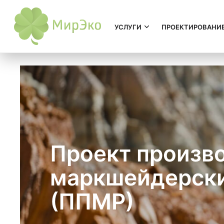
УСЛУГИ
ПРОЕКТИРОВАНИ
Проект произв
маркшейдерски
(ППМР)