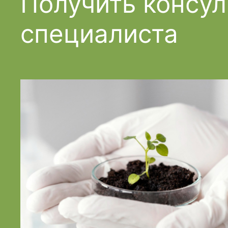
Получить консу
специалиста