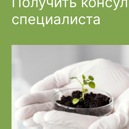
Получить консу
специалиста