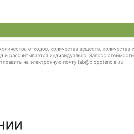
количества отходов, количества веществ, количества 
од и рассчитывается индивидуально. Запрос стоимости
править на электроннyю почту
lab@biopotencial.ru
нии