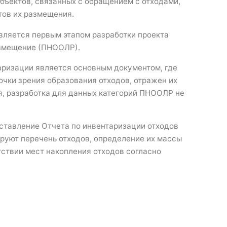
объектов, связанных с обращением с отходами,
тов их размещения.
является первым этапом разработки проекта
азмещение (ПНООЛР).
нтаризации является основным документом, где
очки зрения образования отходов, отражен их
я, разработка для данных категорий ПНООЛР не
ставление Отчета по инвентаризации отходов
ируют перечень отходов, определение их массы
ствии мест накопления отходов согласно