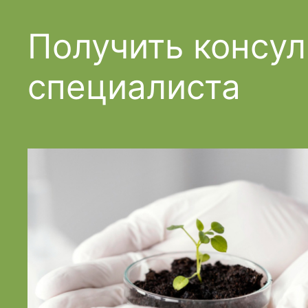
Получить консу
специалиста